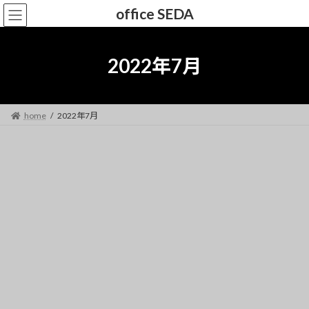
コ
ナ
office SEDA
ン
ビ
テ
ゲ
ン
ー
2022年7月
ツ
シ
へ
ョ
ス
ン
キ
に
home
2022年7月
ッ
移
プ
動