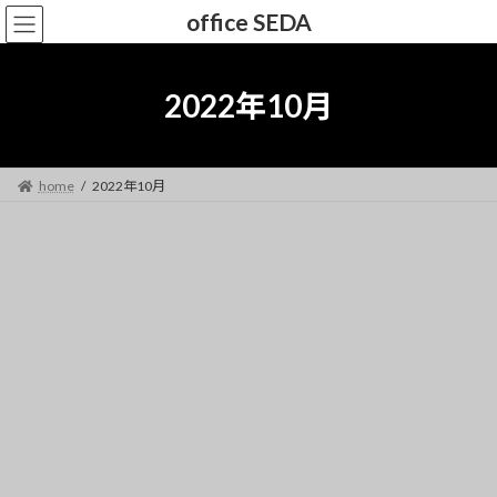
コ
ナ
office SEDA
ン
ビ
テ
ゲ
ン
ー
2022年10月
ツ
シ
へ
ョ
ス
ン
キ
に
home
2022年10月
ッ
移
プ
動