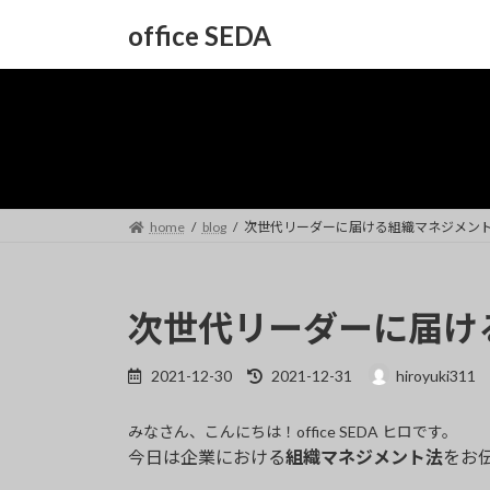
コ
ナ
office SEDA
ン
ビ
テ
ゲ
ン
ー
ツ
シ
へ
ョ
ス
ン
キ
に
ッ
移
home
blog
次世代リーダーに届ける組織マネジメン
プ
動
次世代リーダーに届け
最
2021-12-30
2021-12-31
hiroyuki311
終
更
みなさん、こんにちは！office SEDA ヒロです。
新
今日は企業における
組織マネジメント法
をお
日
時