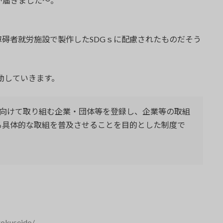
が届きました～。
碍者就労施設で製作したSDGｓに配慮されたものだそう
て活動していきます。
成に向けて取り組む企業・団体等を登録し、企業等の取組
する具体的な取組を普及させることを目的とした制度で
rokuseido/