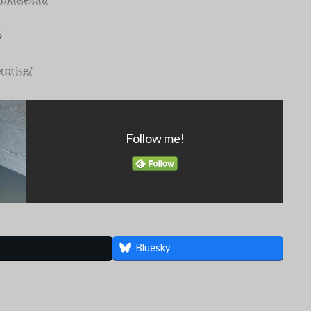
ら
rprise/
Follow me!
Bluesky