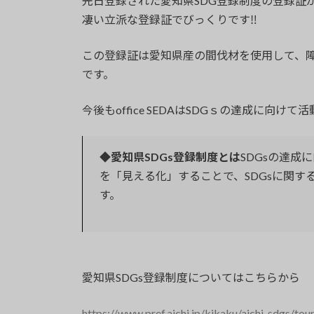
先日登録された愛知県SDG登録制度の登録証
:
凄い立派な登録証でびっくりです‼
この登録証は愛知県産の間伐材を使用して、障
です。
今後もoffice SEDAはSDGｓの達成に向け
◆愛知県SDGs登録制度とは
SDGsの達
を「見える化」することで、SDGsに関
す。
愛知県SDGs登録制度についてはこちらから
https://www.pref.aichi.jp/kikaku/aichi-sdgs/tou