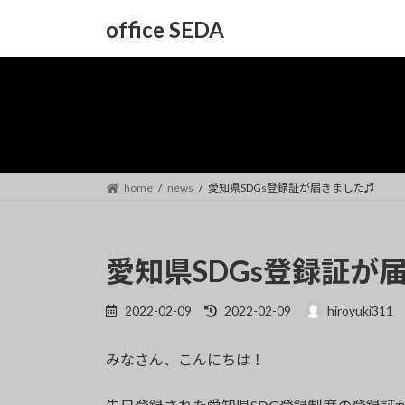
コ
ナ
office SEDA
ン
ビ
テ
ゲ
ン
ー
ツ
シ
へ
ョ
ス
ン
キ
に
ッ
移
home
news
愛知県SDGs登録証が届きました♬
プ
動
愛知県SDGs登録証が
最
2022-02-09
2022-02-09
hiroyuki311
終
更
みなさん、こんにちは！
新
日
時